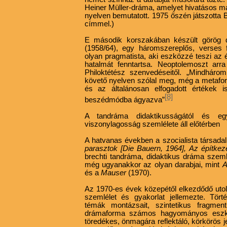
Heiner Müller-dráma, amelyet hivatásos 
nyelven bemutatott. 1975 őszén játszotta
címmel.)
E második korszakában készült görög 
(1958/64), egy háromszereplős, verses
olyan pragmatista, aki eszközzé teszi az é
hatalmát fenntartsa. Neoptolemoszt arr
Philoktétész szenvedéseitől. „Mindhárom
követő nyelven szólal meg, még a metaforák
és az általánosan elfogadott értékek 
[8]
beszédmódba ágyazva”
A tandráma didaktikusságától és egy
viszonylagosság szemlélete áll előtérben
A hatvanas években a szocialista társada
parasztok [Die Bauern, 1964], Az építkez
brechti
tandráma, didaktikus dráma szeml
még ugyanakkor az olyan darabjai, mint
A
és a
Mauser
(1970).
Az 1970-es évek közepétől elkezdődő utol
szemlélet és gyakorlat jellemezte. Törté
témák montázsait, szintetikus fragmen
drámaforma számos hagyományos eszközé
töredékes, önmagára reflektáló, körkörös je