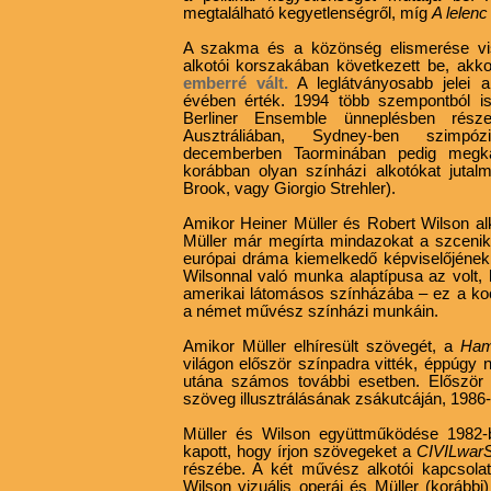
megtalálható kegyetlenségről, míg
A lelen
A szakma és a közönség elismerése vis
alkotói korszakában következett be, akk
emberré vált.
A leglátványosabb jelei a 
évében érték. 1994 több szempontból is
Berliner Ensemble ünneplésben része
Ausztráliában, Sydney-ben szimpóz
decemberben Taorminában pedig megkap
korábban olyan színházi alkotókat jutal
Brook, vagy Giorgio Strehler).
Amikor Heiner Müller és Robert Wilson alk
Müller már megírta mindazokat a szcenik
európai dráma kiemelkedő képviselőjének
Wilsonnal való munka alaptípusa az volt, 
amerikai látomásos színházába – ez a k
a német művész színházi munkáin.
Amikor Müller elhíresült szövegét, a
Ham
világon először színpadra vitték, éppúgy 
utána számos további esetben. Először R
szöveg illusztrálásának zsákutcáján, 1986
Müller és Wilson együttműködése 1982-b
kapott, hogy írjon szövegeket a
CIVILwar
részébe. A két művész alkotói kapcsolata
Wilson vizuális operái és Müller (korábbi) 