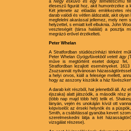
a
Négy
esküvő és egy temetés
című fi
éleseszű figurát hoz,
akit humorérzéke a l
Két jelenete az előadás emlékezetes ré
darab valódi és vétlen áldozatát, akit olyan 
megfelelni akarással jellemez, mely nem sz
helyzettel, s emiatt kell elbuknia. John W
veszteségét (társa halálát) a posztja mi
megrázó erővel érzékelteti.
Peter Whelan
A Stratfordban stúdiószínházi térként 
Peter Whelan
Gyógyfüvekből vetett ágy 
műve is megtörtént esetet dolgoz fel,
Stratfordban lezajlott eseményeket. 161
Zsuzsannát nyilvánosan házasságtöréssel 
a helyi orvos, kiáll a felesége mellett, ann
hogy az asszony kiszökik a ház füvészkert
A darab két részből, hat jelenetből áll. Az
éjszaka) alatt játszódik, a második rész j
(több nap majd több hét) telik el. Shak
lányán, vején és unokáján kívül ott vanna
képviselői: az érseki helynök és a püspök
Smith, a csábítással gyanúba kevert szom
szerelmeskedni látja a két házasságtör
vizsgálat részese).