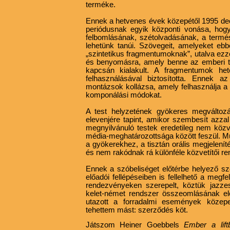
terméke.
Ennek a hetvenes évek közepétől 1995 dec
periódusnak egyik központi vonása, hog
felbomlásának, szétolvadásának, a termés
lehetünk tanúi. Szövegeit, amelyeket eb
„szintetikus fragmentumoknak”, utalva ezze
és benyomásra, amely benne az emberi te
kapcsán kialakult. A fragmentumok het
felhasználásával biztosította. Ennek a
montázsok kollázsa, amely felhasználja a f
komponálási módokat.
A test helyzetének gyökeres megváltozá
elevenjére tapint, amikor szembesít azza
megnyilvánuló testek eredetileg nem közvet
média-meghatározottsága között feszül. Mül
a gyökerekhez, a tisztán orális megjelenít
és nem rakódnak rá különféle közvetítői r
Ennek a szóbeliséget előtérbe helyező sz
előadói fellépéseiben is fellelhető a megfe
rendezvényeken szerepelt, köztük jazze
kelet-német rendszer összeomlásának előe
utazott a forradalmi események közep
tehettem mást: szerződés köt.
Játszom Heiner Goebbels
Ember a lif