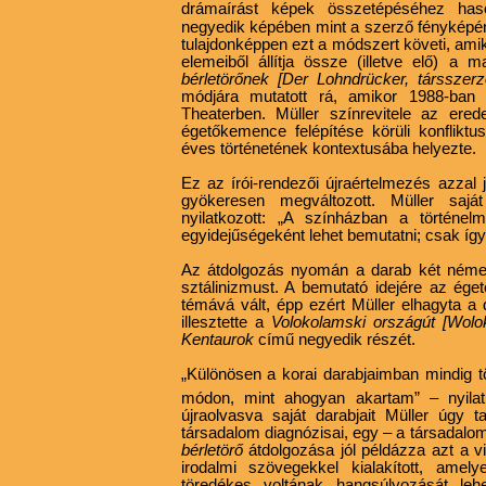
drámaírást képek összetépéséhez hason
negyedik képében mint a szerző fényképé
tulajdonképpen ezt a módszert követi, am
elemeiből állítja össze (illetve elő) 
bérletörőnek [Der Lohndrücker, társszerz
módjára mutatott rá, amikor 1988-ban
Theaterben. Müller színrevitele az ered
égetőkemence felépítése körüli konflikt
éves történetének kontextusába helyezte.
Ez az írói-rendezői újraértelmezés azzal 
gyökeresen megváltozott. Müller saját
nyilatkozott: „A színházban a történe
egyidejűségeként lehet bemutatni; csak így
Az átdolgozás nyomán a darab két német
sztálinizmust. A bemutató idejére az ége
témává vált, épp ezért Müller elhagyta a d
illesztette a
Volokolamski országút [Wol
Kentaurok
című negyedik részét.
„Különösen a korai darabjaimban mindig t
módon, mint ahogyan akartam” – nyilat
újraolvasva saját darabjait Müller úgy
társadalom diagnózisai, egy – a társadalom
bérletörő
átdolgozása jól példázza azt a 
irodalmi szövegekkel kialakított, amely
töredékes voltának hangsúlyozását leh