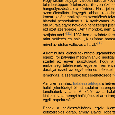
Hogy Müller pályáján valóban fordulat köv
tulajdonképpen értelmezés, illetve nézőpo
hangsúlyozásának a kérdése. Ha a jelens
szemléletváltás lényegét abban ragadh
konstrukció tematikáját és szemléletét felv
históriai pesszimizmus. A nyolcvanas év
struktúrája egyre növekvő nehézséget jel
ezt szét szerepekre. „Amit mondok, nem 
[11]
szájába adni.”
1982-ben a színház formu
mint születés és halál. „A színház hatása
[12]
mivel az utolsó változás a halál.”
A kontinuitás jelének tekinthető ugyanakk
egész írói pályáján megnyilvánuló neglig
színleli az egyén pusztulását, hogy 
emberiség túlélésének egyetlen remén
darabjai ezzel az egyénellenes nézettel
lemondás, a szereplők felcserélhetősége.”
A mülleri színház
halálesztétikája
a hetve
halál jelentőségéről, társadalmi szerep
tanulhatunk valamit Afrikától, az a halá
kialakult valamennyi halálgépezet arra irány
egyik aspektusát.”
Ennek a halálesztétikának egyik kie
kétszereplős darab, amely David Roberts