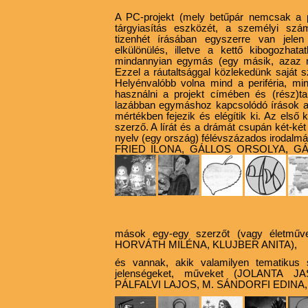
A PC-projekt (mely betűpár nemcsak a p
tárgyiasítás eszközét, a személyi számí
tizenhét írásában egyszerre van jele
elkülönülés, illetve a kettő kibogozhat
mindannyian egymás (egy másik, azaz m
Ezzel a ráutaltsággal közlekedünk saját s
Helyénvalóbb volna mind a periféria, m
használni a projekt címében és (rész)t
lazábban egymáshoz kapcsolódó írások az
mértékben fejezik és elégítik ki. Az első 
szerző. A lírát és a drámát csupán két-két 
nyelv (egy ország) félévszázados irodalmá
FRIED ILONA, GÁLLOS ORSOLYA, GÁ
mások egy-egy szerzőt (vagy életművet
HORVÁTH MILÉNA, KLUJBER ANITA),
és
vannak
, akik valamilyen tematikus
jelenségeket, műveket (JOLANTA 
PÁLFALVI LAJOS, M. SÁNDORFI EDINA