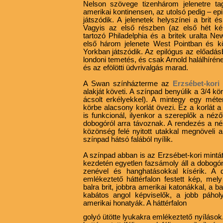
Nelson szövege tizenhárom jelenetre tag
amerikai kontinensen, az utolsó pedig – ep
játszódik. A jelenetek helyszínei a brit 
Vagyis az első részben (az első hét ké
tartozó Philadelphia és a britek uralta N
első három jelenete West Pointban és k
Yorkban játszódik. Az epilógus az előadás
londoni temetés, és csak Arnold halálhíré
és az efölötti üdvrivalgás marad.
A Swan színházterme az
Erzsébet-kori
alakját követi. A színpad benyúlik a 3/4 k
ácsolt erkélyekkel). A mintegy egy mét
körbe alacsony korlát övezi. Ez a korlát a
is funkcionál, ilyenkor a szereplők a néző
dobogóról arra távoznak. A rendezés a né
közönség felé nyitott utakkal megnöveli a
színpad hátsó falából nyílik.
A színpad abban is az Erzsébet-kori mintát
kezdetén egyetlen fazsámoly áll a dobogón. 
zenével és hanghatásokkal kísérik. A dí
emlékeztető háttérfalon festett kép, mel
balra brit, jobbra amerikai katonákkal, a 
kabátos angol képviselők, a jobb páhol
amerikai honatyák. A háttérfalon
golyó ütötte lyukakra emlékeztető nyílások