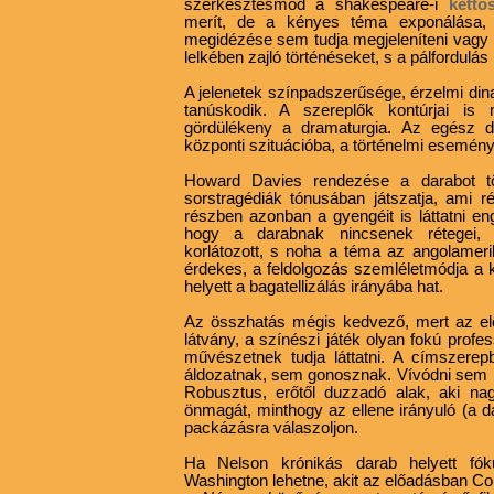
szerkesztésmód a shakespeare-i
kett
merít, de a kényes téma exponálása, 
megidézése sem tudja megjeleníteni vagy é
lelkében zajló történéseket, s a pálfordulás
A jelenetek színpadszerűsége, érzelmi dinam
tanúskodik. A szereplők kontúrjai is 
gördülékeny a dramaturgia. Az egész 
központi szituációba, a történelmi esemény
Howard Davies rendezése a darabot tö
sorstragédiák tónusában játszatja, ami r
részben azonban a gyengéit is láttatni en
hogy a darabnak nincsenek rétegei, é
korlátozott, s noha a téma az angolameri
érdekes, a feldolgozás szemléletmódja a k
helyett a bagatellizálás irányába hat.
Az összhatás mégis kedvező, mert az elő
látvány, a színészi játék olyan fokú prof
művészetnek tudja láttatni. A címszer
áldozatnak, sem gonosznak. Vívódni sem l
Robusztus, erőtől duzzadó alak, aki na
önmagát, minthogy az ellene irányuló (a d
packázásra válaszoljon.
Ha Nelson krónikás darab helyett fókus
Washington lehetne, akit az előadásban Co