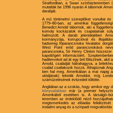
Stratfordban, a Swan színházteremben (
mutatták be 1996 nyarán
A tábornok Ameri
darabját.
A mű történelmi szereplőket vonultat és
1779–80-ban, az amerikai függetlenség
Benedict Arnold tábornok, aki a függetle
komoly kockázatok és csapatainak súly
halmozott. A darab jelenidejében Arno
kormányzója, korrupcióval és illojalit
hadsereg főparancsnoka hivatalos dorgál
West Point erőd parancsnokává neve
parancsnoka, Sir Henry Clinton húszezer f
kapott/ígért információért. Szeptemberbe
haditerveket ad át egy brit főtisztnek, aki
Arnold, családját hátrahagyva, a brite
család csatlakozik hozzá. Áthajóznak Ang
ben hal meg. Amerikában a mai napig a
utódjának) tekintik Arnoldot, míg Lond
száműzetésének évtizedeit töltötte.
Angliában az a szokás, hogy amikor egy d
könyvalakban
már (a premier helyszí
Amerikából
esetében is. A társalgó–bü
teremben az érdeklődő néző hozzájuthat
megismerkedés az előadás felidézését 
irodalmi anyag és a színpadi megvalósítás