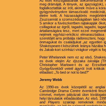
Az eset kivizsgálásának dokumentumai f
meg drámáját. A tények, az igazság(ok),
foglalkoztatták az írót, akinek műve a ko
gyógynövényekre támaszkodó medicinát, 
életre kelti. A házasságtörés megtörté
Zsuzsannát a szomszédságában lakó nős fé
S amikor a füvészkertben rajtakapják őket
csillagokat az égről, tagadni, tagadni, tagad
ártatlanságára tesz, mert ezzel megmenthe
nejének egyházi-erkölcsi elmarasztalása 
szeretőjét arra próbálja ráébreszteni, hog
önmagukat és családjukat „az egyetlen i
Shakespeare-t készülnek leánya házába ho
és Jakab-kori színházi virágkor végét is fogj
Peter Whelannek nem ez az első, Shakesp
es évek elején
Az éjszaka iskolája [T
Christopher Marlowe-t és az Erzsébet-
Gyógyfüvekből vetett ágy
ról írott kriti
előadást: „To bed or not to bed?”
Jeremy Webb
Az 1990-es évek közepétől az anglia
Cambridge Drama Centre
évenkénti feszt
címmel,
melyen pályázati úton kiválogato
helyi társulatok előadásában. Az első, 199
and Players
szaklap remeknek minősí
megújulás, az írói és színpadi eredetiség j