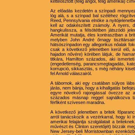
kettéosztott (félig angol, félig amerikai) cím
Az előadás kezdetén a színpadi mennyeze
lóg alá, s a színpad bal széléhez rögzítv
Reed, Pennsylvania elnöke a nyitójelenetb
kell az odakészített zsámoly. A nyers, 
hangkulissza, a félsötétben játszódó jele
Amerikát mutatja, éles kontrasztban a br
melyben John André őrnagy tiszttársai
hátsószínpadon egy allegorikus nőalak fo
csak a következő jelenetben kerül elő, 
hajadon nővére) körében látjuk, de ham
titkára, Hamilton százados, aki ismertet
(engedetlenség, parancsmegtagadás, katon
korrupció, sikkasztás, s még néhány kiseb
fel Arnold válaszairól.
A tábornok, aki egy csatában súlyos lábs
járás, nem bánja, hogy a kihallgatás befeje
egyre növekvő rajongással övezze az as
százados másnap reggel sajnálkozva táv
férfiként szívesen maradna.
A következő jelenetben a britek főparanc
arról tanácskozik a vezérkarral, hogy ki í
amerikai felajánlja szolgálatait a britek
művészt és Clinton szeretőjét) bízzák meg 
New Jersey-beli Morristownban ezenközb