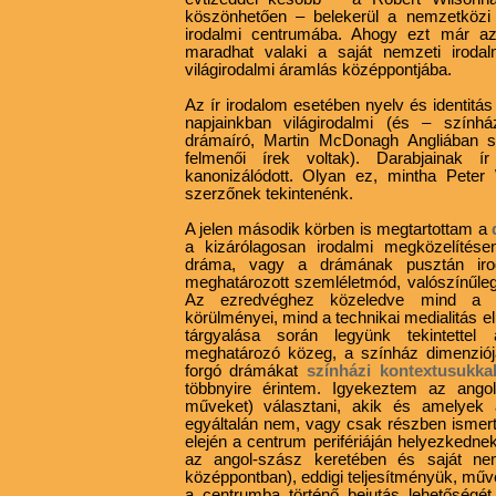
köszönhetően – belekerül a nemzetköz
irodalmi centrumába. Ahogy ezt már az 
maradhat valaki a saját nemzeti irod
világirodalmi áramlás középpontjába.
Az ír irodalom esetében nyelv és identitá
napjainkban világirodalmi (és – színház
drámaíró, Martin McDonagh Angliában szül
felmenői írek voltak). Darabjainak ír
kanonizálódott. Olyan ez, mintha Pete
szerzőnek tekintenénk.
A jelen második körben is megtartottam a
a kizárólagosan irodalmi megközelítés
dráma, vagy a drámának pusztán iroda
meghatározott szemléletmód, valószínűle
Az ezredvéghez közeledve mind a drá
körülményei, mind a technikai medialitás e
tárgyalása során legyünk tekintettel
meghatározó közeg, a színház dimenziój
forgó drámákat
színházi kontextusukka
többnyire érintem. Igyekeztem az angol
műveket) választani, akik és amelyek
egyáltalán nem, vagy csak részben ismer
elején a centrum perifériáján helyezkedne
az angol-szász keretében és saját ne
középpontban), eddigi teljesítményük, műv
a centrumba történő bejutás lehetőségét.