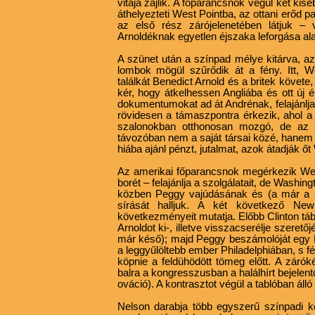
vitája zajlik. A főparancsnok végül két ki
áthelyezteti West Pointba, az ottani erőd 
az első rész zárójelenetében látjuk – 
Arnoldéknak egyetlen éjszaka leforgása alat
A szünet után a színpad mélye kitárva, az
lombok mögül szűrődik át a fény. Itt, W
találkát Benedict Arnold és a britek követe
kér, hogy átkelhessen Angliába és ott új 
dokumentumokat ad át Andrénak, felajánlja 
rövidesen a támaszpontra érkezik, ahol a 
szalonokban otthonosan mozgó, de az e
távozóban nem a saját társai közé, hanem 
hiába ajánl pénzt, jutalmat, azok átadják ő
Az amerikai főparancsnok megérkezik Wes
borét – felajánlja a szolgálatait, de Washin
közben Peggy vajúdásának és (a már a b
sírását halljuk. A két következő New
következményeit mutatja. Előbb Clinton tá
Arnoldot ki-, illetve visszacserélje szere
már késő); majd Peggy beszámolóját egy N
a leggyűlöltebb ember Philadelphiában, s fér
köpnie a feldühödött tömeg előtt. A zárók
balra a kongresszusban a halálhírt bejelent
ováció). A kontrasztot végül a tablóban álló 
Nelson darabja több egyszerű színpadi kép