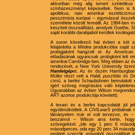
akkoriban még alig ismert szintetikus
színházeszményt képviseltek. Nem is be
apolitikus, naiv amerikai esztéticizmu
pesszimista európai – egymással összefér
szemlélete között fennállt. Az 1984-ben m
készített összeállítást, amelyek Goethe, 
saját korábbi darabjaiból kerültek kiválogat
A soron következő hat évben a két alk
felajánlotta a
Médea
produkcióba saját s
prológjaként hangzott el. Az America
előadásának ugyancsak prológként lett r
amerikai Cambridge-ben. Még ebben az évbe
rendezését, a New York University tizen
Hamletgép
et. Az év őszén Hamburgban
Müller részt vett a
Halál, pusztítás és Det
című, a berlini Schaubühnén bemutatott 
ígért szöveg megírására való képtelensé
Ugyanabban az évben Wilson megrendezt
ART azonos produkciója követett).
A texasi és a berlini kapcsolatát jól 
együttműködtek. A
CIVILwarS
próbáinak 
látványelem már el volt tervezve, és – 
beszámol – Wilson arra kérte, hogy 
szövegekkel. „Ide egy 1 perc 6 másodp
másodperces, oda egy 20 perc 34 másodpe
említett szerzők műveiből összeállított