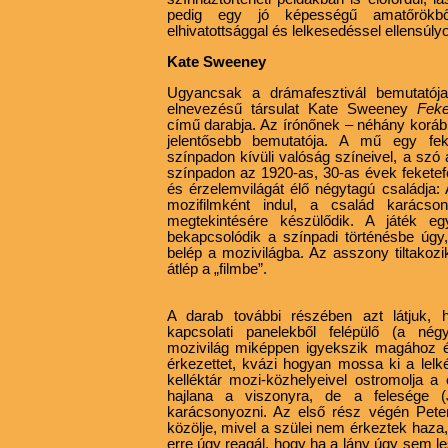
pedig egy jó képességű amatőrökbő
elhivatottsággal és lelkesedéssel ellensúly
Kate Sweeney
Ugyancsak a drámafesztivál bemutatója
elnevezésű társulat Kate Sweeney
Fek
című darabja. Az írónőnek – néhány korább
jelentősebb bemutatója. A mű egy feke
színpadon kívüli valóság színeivel, a szó 
színpadon az 1920-as, 30-as évek fekete
és érzelemvilágát élő négytagú családja:
mozifilmként indul, a család karácso
megtekintésére készülődik. A játék e
bekapcsolódik a színpadi történésbe úgy
belép a mozivilágba. Az asszony tiltakozi
átlép a „filmbe”.
A darab további részében azt látjuk, h
kapcsolati panelekből felépülő (a négy
mozivilág miképpen igyekszik magához éd
érkezettet, kvázi hogyan mossa ki a lelké
kelléktár mozi-közhelyeivel ostromolja a ci
hajlana a viszonyra, de a felesége (
karácsonyozni. Az első rész végén Petert
közölje, mivel a szülei nem érkeztek haz
erre úgy reagál, hogy ha a lány úgy sem le