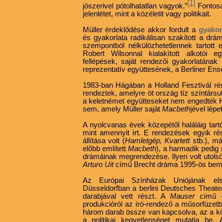
[1]
jószerivel pótolhatatlan vagyok.”
Fontosa
jelenlétet, mint a közéletit vagy politikait.
Müller érdeklődése akkor fordult a
gyakor
és gyakorlata radikálisan szakított a d
szempontból nélkülözhetetlennek tartott 
Robert Wilsonnal kialakított alkotói e
fellépések, saját rendezői gyakorlatának
reprezentatív együttesének, a Berliner En
1983-ban Hágában a Holland Fesztivál rés
rendeztek, amelyre öt ország tíz színtár
a keletnémet együtteseket nem engedték Ho
sem, amely Müller saját
Macbeth
jével lépe
A nyolcvanas évek közepétől haláláig tartó
mint amennyit írt. E rendezések egyik ré
állítása volt (
Hamletgép, Kvartett
stb.), má
előbb említett
Macbeth
), a harmadik pedig
drámáinak megrendezése. Ilyen volt utols
Arturo Uit
című Brecht dráma 1995-ös bemu
Az Európai Színházak Uniójának els
Düsseldorfban a berlini Deutsches Theater
darabjával vett részt. A
Mauser
című 
produkcióról az író-rendező a műsorfüzetb
három darab össze van kapcsolva, az a k
a politikai kegyetlenséget mutatja be