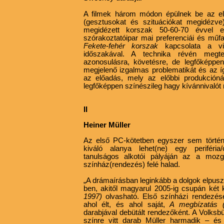
A filmek három módon épülnek be az elő
(gesztusokat és szituációkat megidézve
megidézett korszak 50-60-70 évvel ez
szórakoztatóipar mai preferenciái és műfa
Fekete-fehér korszak
kapcsolata a vi
időszakával. A technika révén megte
azonosulásra, követésre, de legfőképpe
megjelenő izgalmas problematikát és az ígé
az előadás, mely az előbbi produkciónál
legfőképpen színészileg hagy kívánnivalót
II
Heiner Müller
Az első PC-kötetben egyszer sem történ
kiváló alanya lehet(ne) egy periféri
tanulságos alkotói pályáján az a mozg
színház(rendezés) felé halad.
„A drámaírásban leginkább a dolgok elpuszt
ben, akitől magyarul 2005-ig csupán két
1997)
olvasható. Első színházi rendezésé
ahol élt,
és ahol saját,
A megbízatás 
darabjával debütált rendezőként. A Volksb
színre vitt darab Müller harmadik – és