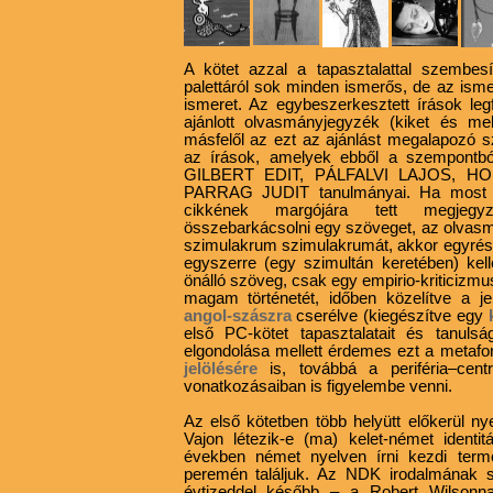
A kötet azzal a tapasztalattal szembesít
palettáról sok minden ismerős, de az ism
ismeret. Az egybeszerkesztett írások le
ajánlott olvasmányjegyzék (kiket és me
másfelől az ezt az ajánlást megalapozó 
az írások, amelyek ebből a szempontból
GILBERT EDIT, PÁLFALVI LAJOS, H
PARRAG JUDIT tanulmányai. Ha most a
cikkének margójára tett megjegyz
összebarkácsolni egy szöveget, az olvasm
szimulakrum szimulakrumát, akkor egyrészt
egyszerre (egy szimultán keretében) kel
önálló szöveg, csak egy empirio-kriticizmus
magam történetét, időben közelítve a je
angol-szászra
cserélve (kiegészítve egy
első PC-kötet tapasztalatait és tanulsága
elgondolása mellett érdemes ezt a metafor
jelölésére
is, továbbá a periféria–cen
vonatkozásaiban is figyelembe venni.
Az első kötetben több helyütt előkerül ny
Vajon létezik-e (ma) kelet-német ident
években német nyelven írni kezdi term
peremén találjuk. Az NDK irodalmának 
évtizeddel később – a Robert Wilsonna