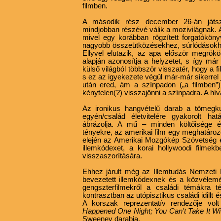
filmben.
A második rész december 26-án játszó
mindjobban részévé válik a mozivilágnak. 
mivel egy korábban rögzített forgatóköny
nagyobb összeütközésekhez, súrlódásokho
Ellyvel elutazik, az apa először megrö
alapján azonosítja a helyzetet, s így má
külső világból többször visszatér, hogy a 
s ez az igyekezete végül már-már sikerrel 
után ered, ám a színpadon („a filmben”)
kénytelen(?) visszajönni a színpadra. A hív
Az ironikus hangvételű darab a tömegkul
egyén/család életvitelére gyakorolt ha
ábrázolja. A mű – minden költőisége és
tényekre, az amerikai film egy meghatároz
elején az Amerikai Mozgókép Szövetség e
illemkódexet, a korai hollywoodi filmek
visszaszorítására.
Ehhez járult még az Illemtudás Nemzeti
bevezetett illemkódexnek és a közvéle
gengszterfilmekről a családi témákra t
kontrasztban az utópisztikus családi idillt 
A korszak reprezentatív rendezője volt
Happened One Night; You Can't Take It Wit
Sweeney darabja.