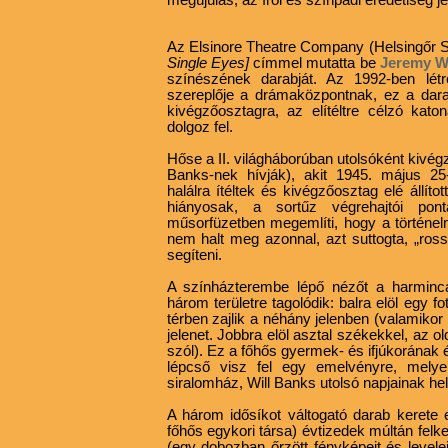
Az Elsinore Theatre Company (Helsingőr S
Single Eyes]
címmel mutatta be
Jeremy 
színészének darabját. Az 1992-ben létr
szereplője a drámaközpontnak, ez a dara
kivégzőosztagra, az elítéltre célzó kat
dolgoz fel.
Hőse a II. világháborúban utolsóként kivégzet
Banks-nek hívják), akit 1945. május 25
halálra ítéltek és kivégzőosztag elé állít
hiányosak, a sortűz végrehajtói pont
műsorfüzetben megemlíti, hogy a történelm
nem halt meg azonnal, azt suttogta, „rossz 
segíteni.
A színházterembe lépő nézőt a harminca
három területre tagolódik: balra elöl egy 
térben zajlik a néhány jelenben (valamiko
jelenet. Jobbra elöl asztal székekkel, az o
szól). Ez a főhős gyermek- és ifjúkorának
lépcső visz fel egy emelvényre, melye
siralomház, Will Banks utolsó napjainak he
A három idősíkot váltogató darab kerete e
főhős egykori társa) évtizedek múltán felk
(egy dobozban őrzött fényképeit és levele