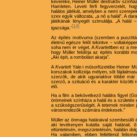
keveréke, Heiner Müller destruktív színház
Hamleten. Leveti férfi fegyverzetét, hog
halálos játékát, amelyben a nemi szerepek
szex egyik változata, „a nő a halál”. A dar
játékának lényegét szimulálja. „A halál 
[14]
igazsága.
”
Az építés motívuma (szemben a pusztítás
életmű egésze felől tekintve – voltaképpe
soha nem ér véget. A
Kvartett
ben ez a meg
hogy Müller felülírja az építés korábbi m
„Aki épít, a rombolást akarja”.
A
Kvartett
Yale-i műsorfüzetébe Heiner Müll
korszakok kollíziója mélyen, sőt fájdalma
szerzők, de akik ugyanakkor többé már
szerző, a szituáció és a karakter közötti
elő.
Ha a film a bekövetkező halálra figyel (G
örömeinek színháza a halál és a születés 
a szükségszerűségét. A tetemek minden j
városrendezők számára érdekesek.”
Müller az önmaga határaival szembesülő é
aki tevékenyen kutatta saját határait.
eltüntetésén, megszüntetésén, halálán dol
Ha valamiben, ebben feltétlenül felism