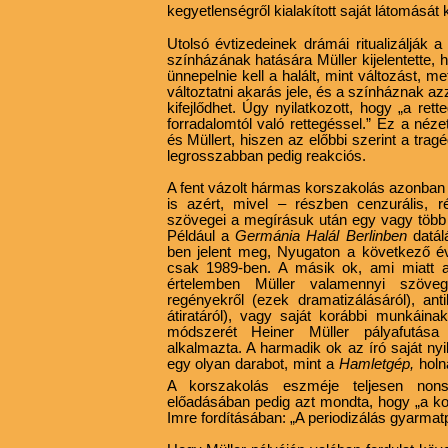
kegyetlenségről kialakított saját látomását k
Utolsó évtizedeinek drámái ritualizálják a 
színházának hatására Müller kijelentette,
ünnepelnie kell a halált, mint változást, m
változtatni akarás jele, és a színháznak az
kifejlődhet. Úgy nyilatkozott, hogy „a re
forradalomtól való rettegéssel.” Ez a néz
és Müllert, hiszen az előbbi szerint a trag
legrosszabban pedig reakciós.
A fent vázolt hármas korszakolás azonban t
is azért, mivel – részben cenzurális, 
szövegei a megírásuk után egy vagy több 
Például a
Germánia Halál Berlinben
datá
ben jelent meg, Nyugaton a következő é
csak 1989-ben. A másik ok, ami miatt a
értelemben Müller valamennyi szöveg
regényekről (ezek dramatizálásáról), an
átiratáról), vagy saját korábbi munkáinak
módszerét Heiner Müller pályafutása 
alkalmazta. A harmadik ok az író saját nyil
egy olyan darabot, mint a
Hamletgép,
holn
A korszakolás eszméje teljesen nons
előadásában pedig azt mondta, hogy „a kor
Imre fordításában: „A periodizálás gyarmatpo