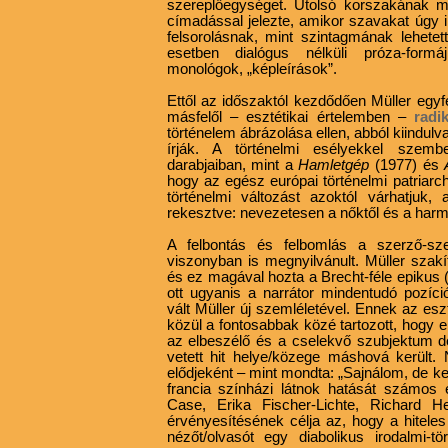
szereplőegységet. Utolsó korszakának 
címadással jelezte, amikor szavakat úgy i
felsorolásnak, mint szintagmának lehete
esetben dialógus nélküli próza-formáj
monológok, „képleírások”.
Ettől az időszaktól kezdődően Müller egyfe
másfelől – esztétikai értelemben –
radi
történelem ábrázolása ellen, abból kiindul
írják. A történelmi esélyekkel szemb
darabjaiban, mint a
Hamletgép
(1977) és
hogy az egész európai történelmi
patriarc
történelmi változást azoktól várhatjuk
rekesztve: nevezetesen a nőktől és a harma
A felbontás és felbomlás a szerző-szere
viszonyban is megnyilvánult. Müller szakí
és ez magával hozta a Brecht-féle epikus (
ott ugyanis a narrátor mindentudó pozíc
vált Müller új szemléletével. Ennek az es
közül a fontosabbak közé tartozott, hogy e
az elbeszélő és a cselekvő szubjektum de
vetett hit helye/közege máshová került.
elődjeként – mint mondta: „Sajnálom, de ke
francia színházi látnok hatását számos 
Case, Erika Fischer-Lichte, Richard H
érvényesítésének célja az, hogy a hitele
nézőt/olvasót egy diabolikus irodalmi-tö