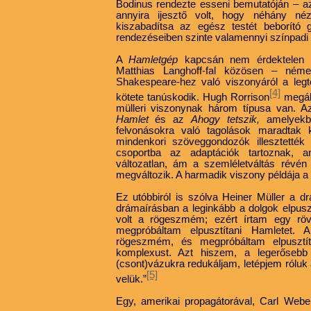
Bodinus rendezte esseni bemutatóján – a
annyira ijesztő volt, hogy néhány né
kiszabadítsa az egész testét beborító 
rendezéseiben szinte valamennyi színpadi i
A
Hamletgép
kapcsán nem érdektelen 
Matthias Langhoff-fal közösen – néme
Shakespeare-hez való viszonyáról a leg
[4]
kötete tanúskodik. Hugh Rorrison
megáll
mülleri viszonynak három típusa van. Az 
Hamlet
és az
Ahogy tetszik,
amelyekb
felvonásokra való tagolások maradtak 
mindenkori szöveggondozók illesztetté
csoportba az adaptációk tartoznak, 
változatlan, ám a szemléletváltás révé
megváltozik. A harmadik viszony példája a
Ez utóbbiról is szólva Heiner Müller a dr
drámaírásban a leginkább a dolgok elpusz
volt a rögeszmém; ezért írtam egy rö
megpróbáltam elpusztítani Hamletet.
rögeszmém, és megpróbáltam elpusztí
komplexust. Azt hiszem, a legerősebb
(csont)vázukra redukáljam, letépjem róluk 
[5]
velük.”
Egy, amerikai propagátorával, Carl Weber