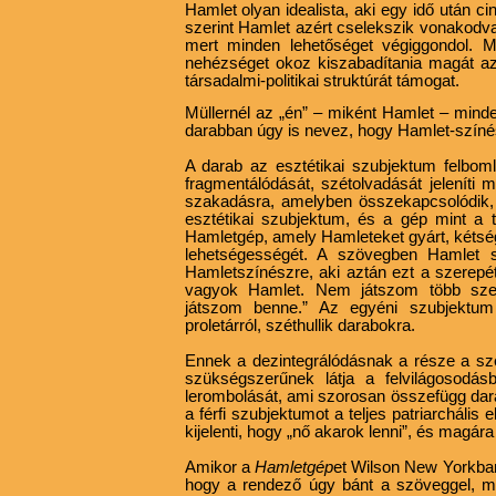
Hamlet olyan idealista, aki egy idő után ci
szerint Hamlet azért cselekszik vonakodva
mert minden lehetőséget végiggondol. M
nehézséget okoz kiszabadítania magát az
társadalmi-politikai struktúrát támogat.
Müllernél az „én” – miként Hamlet – mind
darabban úgy is nevez, hogy Hamlet-színé
A darab az esztétikai szubjektum felboml
fragmentálódását, szétolvadását jeleníti 
szakadásra, amelyben összekapcsolódik, 
esztétikai szubjektum, és a gép mint a 
Hamletgép, amely Hamleteket gyárt, kétség
lehetségességét. A szövegben Hamlet s
Hamletszínészre, aki aztán ezt a szerep
vagyok Hamlet. Nem játszom több sze
játszom benne.” Az egyéni szubjektum
proletárról, széthullik darabokra.
Ennek a dezintegrálódásnak a része a sze
szükségszerűnek látja a felvilágosodás
lerombolását, ami szorosan összefügg dar
a férfi szubjektumot a teljes patriarchál
kijelenti, hogy „nő akarok lenni”, és magára ö
Amikor a
Hamletgép
et Wilson New Yorkban
hogy a rendező úgy bánt a szöveggel, mi