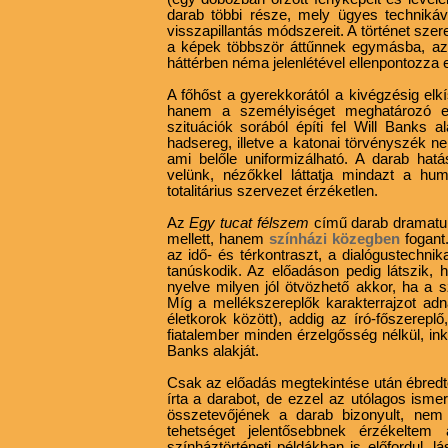
darab többi része, mely ügyes techniká
visszapillantás módszereit. A történet sz
a képek többször áttűnnek egymásba, az 
háttérben néma jelenlétével ellenpontozza 
A főhőst a gyerekkorától a kivégzésig elk
hanem a személyiséget meghatározó embe
szituációk sorából építi fel Will Banks a
hadsereg, illetve a katonai törvényszék n
ami belőle uniformizálható. A darab ha
velünk, nézőkkel láttatja mindazt a hum
totalitárius szervezet érzéketlen.
Az
Egy tucat félszem
című darab dramatur
mellett, hanem
színházi közegben
fogant
az idő- és térkontraszt, a dialógustechni
tanúskodik. Az előadáson pedig látszik, h
nyelve milyen jól ötvözhető akkor, ha a s
Míg a mellékszereplők karakterrajzot ad
életkorok között), addig az író-főszere
fiatalember minden érzelgősség nélkül, ink
Banks alakját.
Csak az előadás megtekintése után ébredt
írta a darabot, de ezzel az utólagos ismer
összetevőjének a darab bizonyult, nem
tehetséget jelentősebbnek érzékeltem
színháztörténeti példákban is előfordul, 