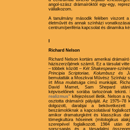
angol-szász drámaíróktól egy-egy, repre
vállalkozom.
A tanulmány második felében viszont a 
életművét és annak színházi vonatkozás
centrum/periféria kapcsolat és dinamika kér
I
Richard Nelson
Richard Nelson kortárs amerikai drámaí
háziszerzőjének számít. Ez a társulat vitt
– többek között –
Két Shakespeare-színész
Principia
Scriptoriae, Kolumbusz és 
bemutatták a Moszkvai
Művész Színház s
írt
Misa mulatsága
című munkáját. Richa
David Mamet, Sam Shepard utáni d
képviselőinek sorába tartozónak tekinti
realizmus”
kifejezéssel illetik. Nelson 
osztotta drámaírói pályáját. Az 1975–78 k
dolgozott, darabjai a bekövetkeze
beszámolóknak a kapcsolatával foglalkoz
amikor dramaturgként és klasszikus dar
tömegkultúra hőseinek (mitologikus alakj
szerepével foglalkozott. 1984 után 
sorscsapás és a társadalmi összeomlá