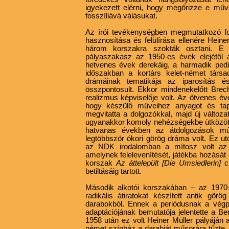
igyekezett elérni, hogy megőrizze e mű
fosszíliává válásukat.
Az írói tevékenységben megmutatkozó fo
hasznosítása és felülírása ellenére Heine
három korszakra szokták osztani. E s
pályaszakasz az 1950-es évek elejétől 
hetvenes évek derekáig, a harmadik pedig 
időszakban a kortárs kelet-német társada
drámáinak tematikája az iparosítás 
összpontosult. Ekkor mindenekelőtt Brech
realizmus képviselője volt. Az ötvenes é
hogy készülő műveihez anyagot és tapa
megvitatta a dolgozókkal, majd új változa
ugyanakkor komoly nehézségekbe ütközött
hatvanas években az átdolgozások műf
legtöbbször ókori görög dráma volt. Ez ut
az NDK irodalomban a mítosz volt az e
amelynek felelevenítését, játékba hozásá
korszak
Az áttelepült [Die Umsiedlerin]
c
betiltásáig tartott.
Második alkotói korszakában – az 1970-
radikális átiratokat készített antik gö
darabokból. Ennek a periódusnak a végp
adaptációjának bemutatója jelentette a B
1958 után ez volt Heiner Müller pályáján 
német színház a darabját műsorára tűzte.