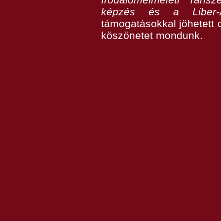
képzés és a Liber-
támogatásokkal jöhetett c
köszönetet mondunk.