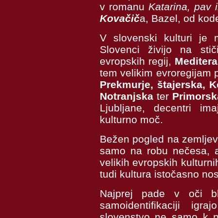
v romanu
Katarina, pav i
Kovačič
a
, Bazel, od kod
V slovenski kulturi je 
Slovenci živijo na stič
evropskih regij,
Mediter
tem velikim evroregijam p
Prekmurje, štajerska, K
Notranjska
ter
Primorsk
Ljubljane, decentri i
kulturno moč.
Bežen pogled na zemljev
samo na robu nečesa, a
velikih evropskih kulturni
tudi kultura istočasno no
Najprej pade v oči b
samoidentifikaciji igr
slovenstvo ne samo k 