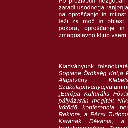
Po preživetih nezgodah 
zaradi usodnega ranjenja,
na oproščanje in milost.
teži za moč in oblast,
pokora, oproščanje in 
zmagoslavno kljub vsem
Kiadványunk felsőokta
Sopiane Örökség Kht,a 
Alapítvány
„
Kleb
Szakalapítványa,
valamin
„Európa Kulturális Fővá
pályázatán megítélt Nív
kötődő konferencia p
Rektora, a Pécsi Tudom
Karának Dékánja, a 
Irodalomelméleti Tans