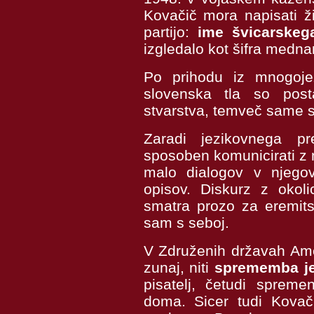
Kovačič mora napisati ži
partijo:
ime švicarskega
izgledalo kot šifra medn
Po prihodu iz mnogoje
slovenska tla so pos
stvarstva, temveč same st
Zaradi jezikovnega p
sposoben komunicirati z 
malo dialogov v njego
opisov. Diskurz z okoli
smatra prozo za eremitsk
sam s seboj.
V Združenih državah Ame
zunaj, niti
sprememba je
pisatelj, četudi spreme
doma. Sicer tudi Kovači