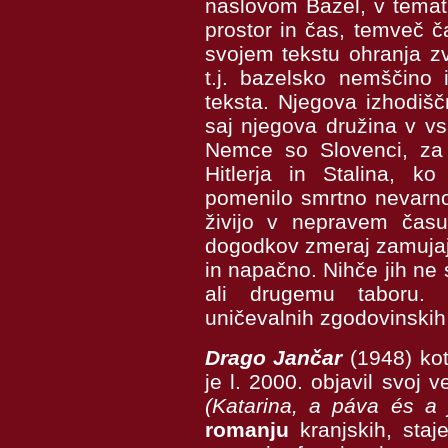
naslovom Bazel, v temati
prostor in čas, temveč č
svojem tekstu ohranja zv
t.j. bazelsko nemščino 
teksta. Njegova izhodišč
saj njegova družina v v
Nemce so Slovenci, za
Hitlerja in Stalina, k
pomenilo smrtno nevarn
živijo v nepravem čas
dogodkov zmeraj zamujaj
in napačno. Nihče jih ne
ali drugemu taboru. 
uničevalnih zgodovinski
Drago Jančar
(1948) kot
je l. 2000. objavil svoj 
(Katarina, a páva és a 
romanju
kranjskih, staj