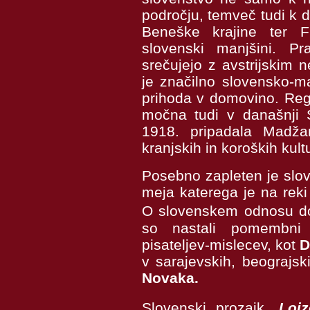
področju, temveč tudi k de
Beneške krajine ter F
slovenski manjšini. 
srečujejo z avstrijskim
je značilno slovensko-m
prihoda v domovino. Re
močna tudi v današnji Sl
1918. pripadala Madžar
kranjskih in koroških kult
Posebno zapleten je slo
meja katerega je na reki 
O slovenskem odnosu do
so nastali pomembni 
pisateljev-mislecev, kot
D
v sarajevskih, beograjsk
Novaka.
Slovenski prozaik,
Loj