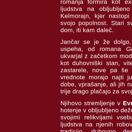
romanja formira kot
ex
ljudstva na obljublje
Kelmorajn, kjer nastopi 
svojo popolnost. Stari sv
dom, iti kam daleč.
Jančar se je že dolgo,
uspeha, od romana
Ga
ukvarjal z začetkom mo
kot duhovniški stan, vi
zastarele, nove pa še 
vrednote morajo najti 
dobe, vprašanje, ali jih na
trije drago plačajo za svo
Njihovo stremljenje v
Ev
hotenje v obljubljeno dež
svojimi relikvijami vs
ljudstva
na njenih robo
tradicijo,
duhovno desi