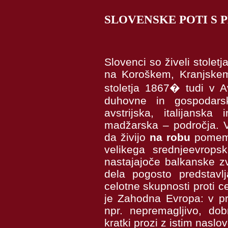
SLOVENSKE POTI S 
Slovenci so živeli stoletj
na Koroškem, Kranjskem
stoletja 1867� tudi v A
duhovne in gospodarsk
avstrijska, italijans
madžarska – področja. V
da živijo
na robu
pomemb
velikega srednjeevropsk
nastajajoče balkanske z
dela pogosto predstavl
celotne skupnosti proti ce
je Zahodna Evropa: v p
npr. nepremagljivo, d
kratki prozi z istim naslo