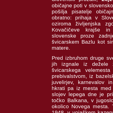
običajne poti v slovensko 
pošilja pisatelje obič
obratno: prihaja v Slo
oziroma življenjska z
Kovačičeve krajše in
slovenske proze zadnj
švicarskem Bazlu kot si
matere.
Pred izbruhom druge sve
jih izgnale iz dežele 
švicarskega velemesta 
prebivalstvom, iz bazel
juvelirjev, karnevalov i
hkrati pa iz mesta med 
slojev lepega dne je pr
točko Balkana, v jugoslo
okolico Novega mesta. T
1948. v vojaškem kazens