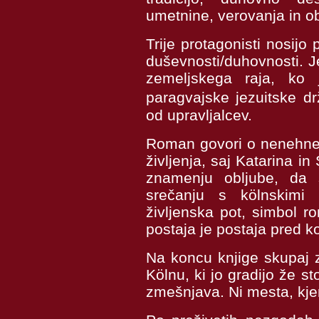
umetnine, verovanja in ob
Trije protagonisti nosijo 
duševnosti
/
duhovnosti
.
J
zemeljskega raja, ko 
paragvajske jezuitske d
od upravljalcev.
Roman govori o nenehnem
življenja, saj Katarina i
znamenju obljube, da s
srečanju s kölnskimi r
življenska pot, simbol r
postaja je postaja pred k
Na koncu knjige skupaj 
Kölnu, ki jo gradijo že st
zmešnjava. Ni mesta, kjer